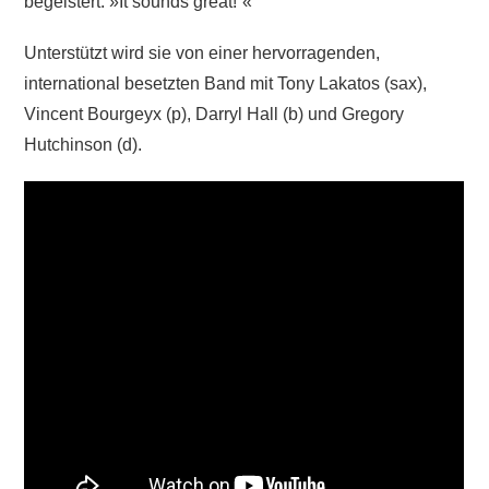
begeistert: »It sounds great!“«
Unterstützt wird sie von einer hervorragenden,
international besetzten Band mit Tony Lakatos (sax),
Vincent Bourgeyx (p), Darryl Hall (b) und Gregory
Hutchinson (d).