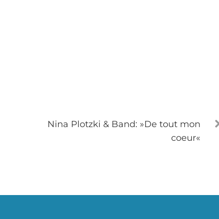
Nina Plotzki & Band: »De tout mon
coeur«