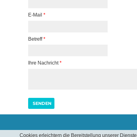
E-Mail
*
Betreff
*
Ihre Nachricht
*
SENDEN
Cookies erleichtern die Bereitstellung unserer Dienst
TheMu e.V |
Kontakt
|
Impressum & Datenschutz