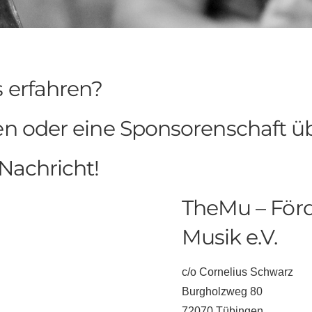
 erfahren?
den oder eine Sponsorenschaft
 Nachricht!
TheMu – Förd
Musik e.V.
c/o Cornelius Schwarz
Burgholzweg 80
72070 Tübingen