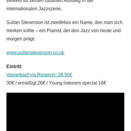
Beweis für seinen rasanten Aufstieg in der
internationalen Jazzszene.
Sultan Stevenson ist zweifellos ein Name, den man sich
merken sollte – ein Pianist, der den Jazz von heute und
morgen prägt.
www.sultanstevenson.co.uk
Eintritt:
Vorverkauf via Reservix: 28,50€
30€ / ermäßigt 26€ / Young listeners special 16€