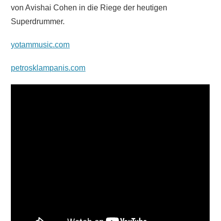
von Avishai Cohen in die Riege der heutigen
Superdrummer.
yotammusic.com
petrosklampanis.com