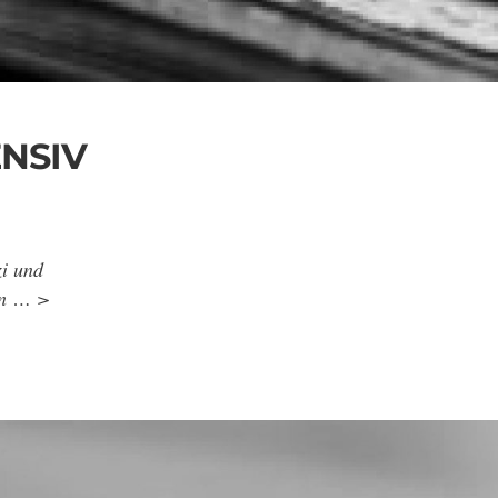
NSIV
zi und
en … >