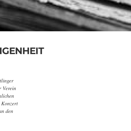
NGENHEIT
linger
r Verein
nlichen
n Konzert
 an den