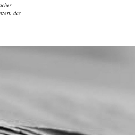
ucher
nzert, das