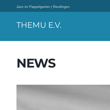
Jazz im Pappelgarten | Reutlingen
THEMU E.V.
NEWS