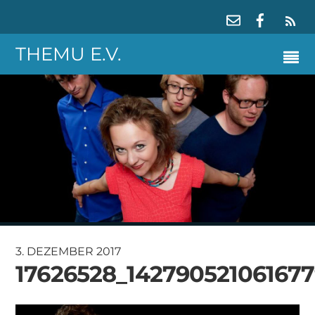
RS
THEMU E.V.
3. DEZEMBER 2017
17626528_14279052106167